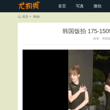
首页
写真
微拍
首页
>
韩饭I
韩国饭拍 175-150
标签：
韩国