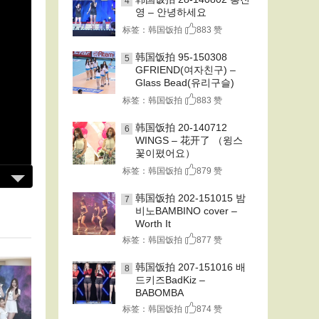
4
영 – 안녕하세요
标签：韩国饭拍
883 赞
韩国饭拍 95-150308
5
GFRIEND(여자친구) –
Glass Bead(유리구슬)
标签：韩国饭拍
883 赞
韩国饭拍 20-140712
6
WINGS – 花开了 （윙스
꽃이폈어요）
标签：韩国饭拍
879 赞
韩国饭拍 202-151015 밤
7
비노BAMBINO cover –
Worth It
标签：韩国饭拍
877 赞
韩国饭拍 207-151016 배
8
드키즈BadKiz –
BABOMBA
标签：韩国饭拍
874 赞