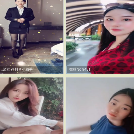
……渣女 @抖音小助手
微拍No.9431