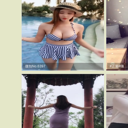
微拍No.6397
#正装#咦