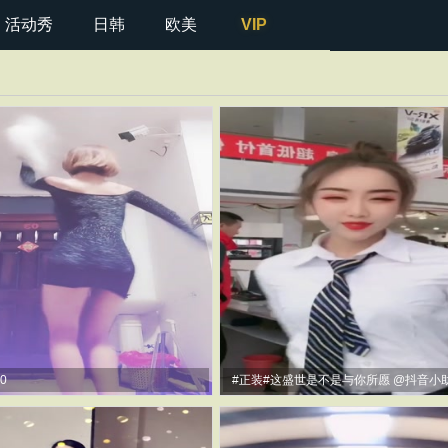
活动秀
日韩
欧美
VIP
0
#正装#这盛世是不是与你所愿 @抖音小