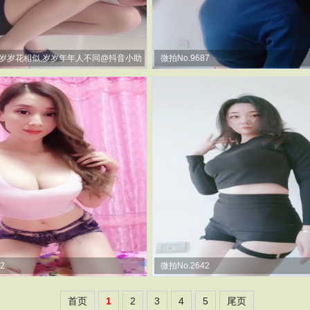
年岁岁花相似,岁岁年年人不同@抖音小助
微拍No.9687
2
微拍No.2642
首页
1
2
3
4
5
尾页