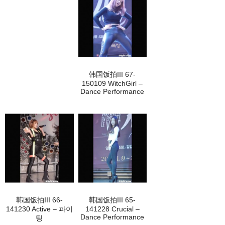
韩国饭拍III 67-
150109 WitchGirl –
Dance Performance
韩国饭拍III 66-
韩国饭拍III 65-
141230 Active – 파이
141228 Crucial –
Dance Performance
팅