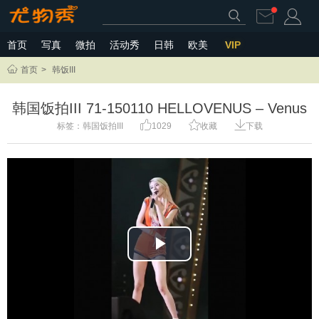
首页
写真
微拍
活动秀
日韩
欧美
VIP
首页
>
韩饭III
韩国饭拍III 71-150110 HELLOVENUS – Venus
标签：
韩国饭拍III
1029
收藏
下载
Play
Video